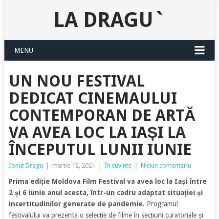
LA DRAGU`
MENU
UN NOU FESTIVAL
DEDICAT CINEMAULUI
CONTEMPORAN DE ARTĂ
VA AVEA LOC LA IAȘI LA
ÎNCEPUTUL LUNII IUNIE
Ionut Dragu
|
martie 12, 2021
|
În cuvinte
|
Niciun comentariu
Prima ediție Moldova Film Festival va avea loc la Iași între
2 și 6 iunie anul acesta, într-un cadru adaptat situației și
incertitudinilor generate de pandemie.
Programul
festivalului va prezenta o selecție de filme în secțiuni curatoriale și