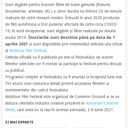
Sunt eligibile pentru înscrieri filme de toate genurile (ficțiune,
documentar, animație, etc.) a căror durată nu întrece 30 de minute
realizate de către cineaști români. Întrucât în anul 2020 producția
de film autohtonă a fost puternic afectată de către criza COVID-
19, în mod excepțional, sunt eligibile și filme realizate pe durata
anului 2019.
Înscrierile sunt deschise până pe data de 7
aprilie 2021
și sunt disponibile prin intermediul website-ului oficial
al
Moldova Film Festival
.
Selecția oficială va fi publicată pe site-ul festivalului, iar autorii
filmelor selectate vor fi invitați să participe la festival pentru discuții
cu publicul.
Programul complet al festivalului va fi anunțat la începutul lunii mai.
Tot atunci vom comunica detalii privind accesarea filmelor și
evenimentelor din cadrul festivalului.
Moldova Film Festival este organizat de Common Ground și se va
alătura celorlalte industrii creative prezente la
Romanian Creative
Week
, care avea loc la Iași în aceeași perioadă, 2-6 iunie 2021.
ZI MAI DEPARTE