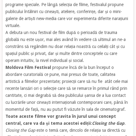
programe speciale. Pe lângă selecția de filme, festivalul propune
publicului întâlniri cu cineaști, ateliere, conferințe, dar și o mini-
galerie de artiști new-media care vor experimenta diferite narațiuni
virtuale.
A debuta un nou festival de film după o perioadă de trauma
globală nu este ușor, mai ales având în vedere că ultimul an ne-a
constrâns să regândim nu doar relația noastră cu ceilalți cât și cu
spațiul public și privat, dar și multe dintre conceptele cu care
operam intuitiv, la nivel individual și social.
Moldova Film Festival
propune încă de la bun început o
abordare curatorială ce pune, mai presus de toate, calitatea
artistică a filmelor prezentate; proiecții care să nu fie atât cele mai
recente lansări ori o selecție care să se remarce în primul rând prin
cantitate, ci mai degrabă să dea publicului șansa de a lua contact
cu lucrările unor cineaști internaționali contemporani care, până în
momentul de față, nu au putut fi văzute în sala de cinematograf.
Toate aceste filme vor gravita în jurul unui concept
central, care va da și tema acestei ediții:
Closing the Gap
.
Closing the Gap
este o temă care, dincolo de relația sa directă cu