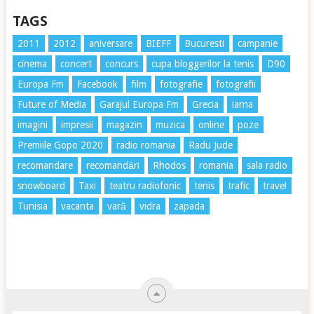
TAGS
2011
2012
aniversare
BIEFF
Bucuresti
campanie
cinema
concert
concurs
cupa bloggerilor la tenis
D90
Europa Fm
Facebook
film
fotografie
fotografii
Future of Media
Garajul Europa Fm
Grecia
iarna
imagini
impresii
magazin
muzica
online
poze
Premiile Gopo 2020
radio romania
Radu Jude
recomandare
recomandări
Rhodos
romania
sala radio
snowboard
Taxi
teatru radiofonic
tenis
trafic
travel
Tunisia
vacanta
vară
vidra
zapada