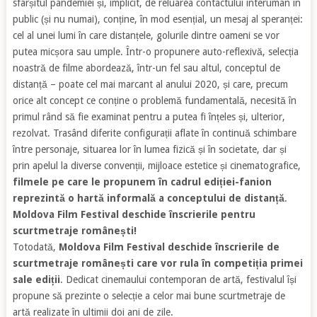
sfârșitul pandemiei și, implicit, de reluarea contactului interuman în
public (și nu numai), conține, în mod esențial, un mesaj al speranței:
cel al unei lumi în care distanțele, golurile dintre oameni se vor
putea micșora sau umple. Într-o propunere auto-reflexivă, selecția
noastră de filme abordează, într-un fel sau altul, conceptul de
distanță – poate cel mai marcant al anului 2020, și care, precum
orice alt concept ce conține o problemă fundamentală, necesită în
primul rând să fie examinat pentru a putea fi înțeles și, ulterior,
rezolvat. Trasând diferite configurații aflate în continuă schimbare
între personaje, situarea lor în lumea fizică și în societate, dar și
prin apelul la diverse convenții, mijloace estetice și cinematografice,
filmele pe care le propunem în cadrul ediției-fanion
reprezintă o hartă informală a conceptului de distanță
.
Moldova Film Festival deschide înscrierile pentru
scurtmetraje românești!
Totodată,
Moldova Film Festival deschide înscrierile de
scurtmetraje românești care vor rula în competiția primei
sale ediții
. Dedicat cinemaului contemporan de artă, festivalul își
propune să prezinte o selecție a celor mai bune scurtmetraje de
artă realizate în ultimii doi ani de zile.