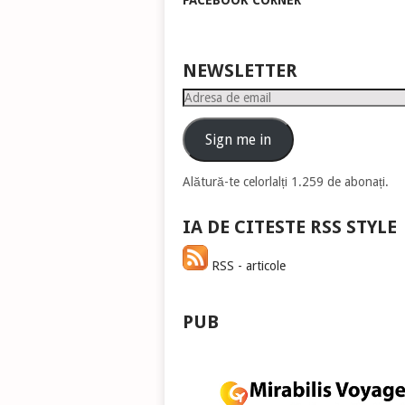
FACEBOOK CORNER
pen
a
măr
sau
NEWSLETTER
mic
Adresa
vol
de
email
Sign me in
Alătură-te celorlalți 1.259 de abonați.
IA DE CITESTE RSS STYLE
RSS - articole
PUB