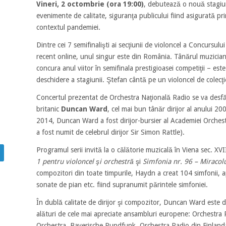
Vineri, 2 octombrie (ora 19:00)
, debutează o nouă stagiun
evenimente de calitate, siguranţa publicului fiind asigurată pr
contextul pandemiei.
Dintre cei 7 semifinalişti ai secţiunii de violoncel a Concursul
recent online, unul singur este din România. Tânărul muzicia
concura anul viitor în semifinala prestigioasei competiţii – este
deschidere a stagiunii. Ştefan cântă pe un violoncel de colecţi
Concertul prezentat de Orchestra Naţională Radio se va desfă
britanic
Duncan Ward
, cel mai bun tânăr dirijor al anului 
2014, Duncan Ward a fost dirijor-bursier al Academiei Orchestre
a fost numit de celebrul dirijor Sir Simon Rattle).
Programul serii invită la o călătorie muzicală în Viena sec. XVII
1 pentru violoncel şi orchestră
şi
Simfonia nr. 96 – Miracol
compozitori din toate timpurile, Haydn a creat 104 simfonii,
sonate de pian etc. fiind supranumit părintele simfoniei.
În dublă calitate de dirijor şi compozitor, Duncan Ward este d
alături de cele mai apreciate ansambluri europene: Orchestr
Orchestra, Bayerische Rundfunk, Orchestra Radio din Finlanda