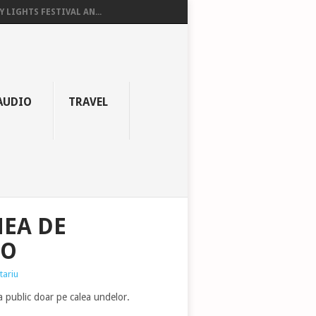
Y LIGHTS FESTIVAL AN...
AUDIO
TRAVEL
NEA DE
IO
tariu
a public doar pe calea undelor.