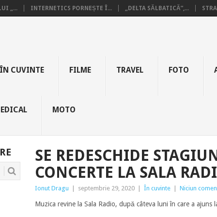
I „...
INTERNETICS PORNEȘTE Î...
„DELTA SĂLBATICĂ”,...
STRA
ÎN CUVINTE
FILME
TRAVEL
FOTO
EDICAL
MOTO
RE
SE REDESCHIDE STAGIU
CONCERTE LA SALA RAD
Ionut Dragu
|
septembrie 29, 2020
|
În cuvinte
|
Niciun comen
Muzica revine la Sala Radio, după câteva luni în care a ajuns l