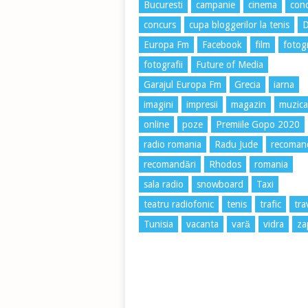
Bucuresti
campanie
cinema
conc
concurs
cupa bloggerilor la tenis
Europa Fm
Facebook
film
fotog
fotografii
Future of Media
Garajul Europa Fm
Grecia
iarna
imagini
impresii
magazin
muzica
online
poze
Premiile Gopo 2020
radio romania
Radu Jude
recoman
recomandări
Rhodos
romania
sala radio
snowboard
Taxi
teatru radiofonic
tenis
trafic
tra
Tunisia
vacanta
vară
vidra
za