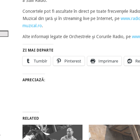
a Sălii Radio.
tru
Concertele pot fi ascultate în direct pe toate frecvenţele Ra
i
Muzical din ţară şi în streaming live pe Internet, pe
www.radio
muzical.ro
.
șora
umul.
Alte informaţii legate de Orchestrele şi Corurile Radio, pe
www
ZI MAI DEPARTE
Tumblr
Pinterest
Imprimare
Re
APRECIAZĂ:
RELATED