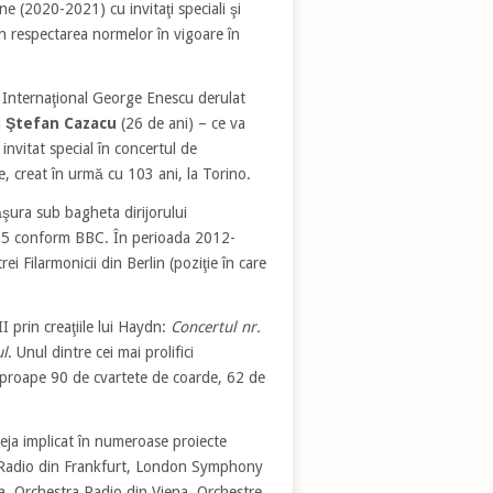
e (2020-2021) cu invitaţi speciali şi
in respectarea normelor în vigoare în
ui Internaţional George Enescu derulat
n
Ştefan Cazacu
(26 de ani) – ce va
 invitat special în concertul de
e, creat în urmă cu 103 ani, la Torino.
şura sub bagheta dirijorului
2005 conform BBC. În perioada 2012-
i Filarmonicii din Berlin (poziţie în care
I prin creaţiile lui Haydn:
Concertul nr.
ul
. Unul dintre cei mai prolifici
 aproape 90 de cvartete de coarde, 62 de
eja implicat în numeroase proiecte
a Radio din Frankfurt, London Symphony
, Orchestra Radio din Viena, Orchestre