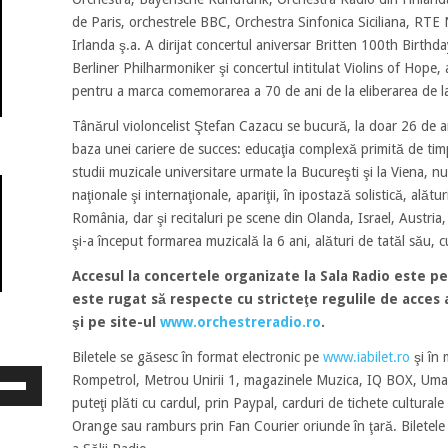
de Paris, orchestrele BBC, Orchestra Sinfonica Siciliana, RT
Irlanda ş.a. A dirijat concertul aniversar Britten 100th Birthda
Berliner Philharmoniker şi concertul intitulat Violins of Hope, 
pentru a marca comemorarea a 70 de ani de la eliberarea de l
Tânărul violoncelist Ştefan Cazacu se bucură, la doar 26 de an
baza unei cariere de succes: educaţia complexă primită de timp
studii muzicale universitare urmate la Bucureşti şi la Viena, n
naţionale şi internaţionale, apariţii, în ipostază solistică, alăt
România, dar şi recitaluri pe scene din Olanda, Israel, Austri
şi-a început formarea muzicală la 6 ani, alături de tatăl său, 
Accesul la concertele organizate la Sala Radio este pe
este rugat să respecte cu stricteţe regulile de acces af
şi pe site-ul
www.orchestreradio.ro
.
Biletele se găsesc în format electronic pe
www.iabilet.ro
şi în 
osește
Rompetrol, Metrou Unirii 1, magazinele Muzica, IQ BOX, Uman 
ele
puteţi plăti cu cardul, prin Paypal, carduri de tichete cultura
eată
Orange sau ramburs prin Fan Courier oriunde în ţară. Biletele s
jos