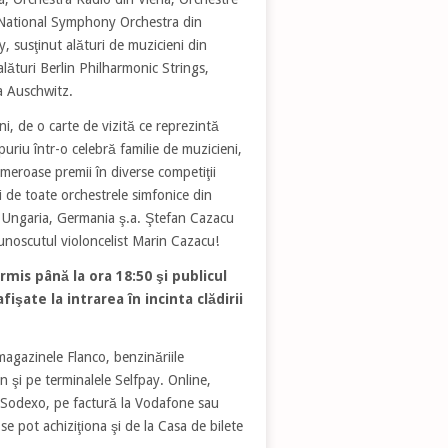
E National Symphony Orchestra din
y, susţinut alături de muzicieni din
alături Berlin Philharmonic Strings,
a Auschwitz.
i, de o carte de vizită ce reprezintă
uriu într-o celebră familie de muzicieni,
umeroase premii în diverse competiţii
uri de toate orchestrele simfonice din
a, Ungaria, Germania ş.a. Ştefan Cazacu
cunoscutul violoncelist Marin Cazacu!
rmis până la ora 18:50 şi publicul
işate la intrarea în incinta clădirii
magazinele Flanco, benzinăriile
şi pe terminalele Selfpay. Online,
le Sodexo, pe factură la Vodafone sau
e pot achiziţiona şi de la Casa de bilete