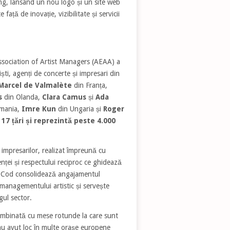
ng, lansând un nou logo și un site web
ață de inovație, vizibilitate și servicii
sociation of Artist Managers (AEAA) a
ti, agenți de concerte și impresari din
Marcel de Valmalète
din Franța,
s
din Olanda,
Clara Camus
și
Ada
mania,
Imre Kun
din Ungaria și
Roger
17 țări și reprezintă peste 4.000
 impresarilor, realizat împreună cu
enței și respectului reciproc ce ghidează
Acest Cod consolidează angajamentul
l managementului artistic și servește
gul sector.
mbinată cu mese rotunde la care sunt
au avut loc în multe orașe europene