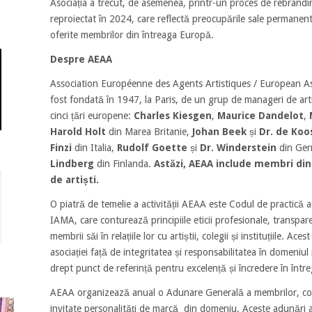
Asociația a trecut, de asemenea, printr-un proces de rebrandi
reproiectat în 2024, care reflectă preocupările sale permanente f
oferite membrilor din întreaga Europă.
Despre AEAA
Association Européenne des Agents Artistiques / European As
fost fondată în 1947, la Paris, de un grup de manageri de artiș
cinci țări europene:
Charles Kiesgen
,
Maurice Dandelot
,
Harold Holt
din Marea Britanie,
Johan Beek
și
Dr. de Koo
Finzi
din Italia,
Rudolf Goette
și
Dr. Winderstein
din Ger
Lindberg
din Finlanda.
Astăzi, AEAA include membri din 
de artiști.
O piatră de temelie a activității AEAA este Codul de practică a
IAMA, care conturează principiile eticii profesionale, transpar
membrii săi în relațiile lor cu artiștii, colegii și instituțiile. 
asociației față de integritatea și responsabilitatea în domeniu
drept punct de referință pentru excelență și încredere în între
AEAA organizează anual o Adunare Generală a membrilor, co
invitate personalități de marcă din domeniu. Aceste adunări 