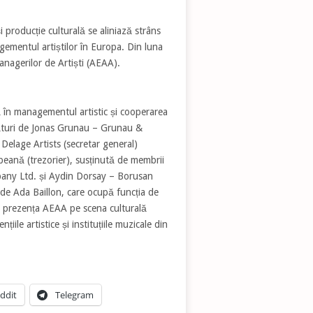
i producție culturală se aliniază strâns
ementul artiștilor în Europa. Din luna
anagerilor de Artiști (AEAA).
ă în managementul artistic și cooperarea
alături de Jonas Grunau – Grunau &
elage Artists (secretar general)
ană (trezorier), susținută de membrii
pany Ltd. și Aydin Dorsay – Borusan
 de Ada Baillon, care ocupă funcția de
e prezența AEAA pe scena culturală
le artistice și instituțiile muzicale din
ddit
Telegram