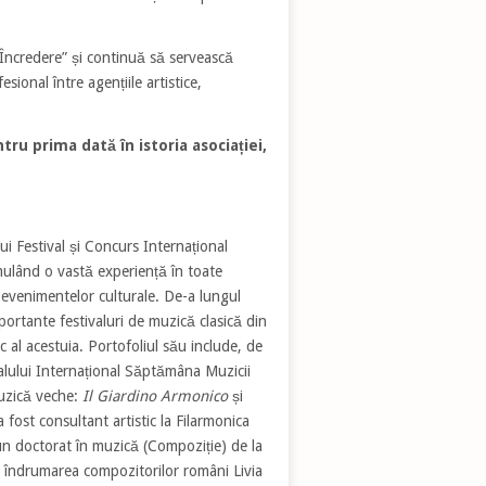
Încredere” și continuă să servească
ional între agențiile artistice,
ru prima dată în istoria asociației,
ui Festival și Concurs Internațional
mulând o vastă experiență în toate
 evenimentelor culturale. De-a lungul
portante festivaluri de muzică clasică din
c al acestuia. Portofoliul său include, de
alului Internațional Săptămâna Muzicii
uzică veche:
Il Giardino Armonico
și
 fost consultant artistic la Filarmonica
 un doctorat în muzică (Compoziție) de la
b îndrumarea compozitorilor români Livia