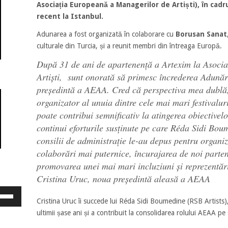
Asociația Europeană a Managerilor de Artiști), în cadr
recent la Istanbul.
Adunarea a fost organizată în colaborare cu
Borusan Sanat
culturale din Turcia, și a reunit membri din întreaga Europă.
După 31 de ani de apartenență a Artexim la Asoci
Artiști, sunt onorată să primesc încrederea Adunări
președintă a AEAA. Cred că perspectiva mea dublă, 
organizator al unuia dintre cele mai mari festivalur
poate contribui semnificativ la atingerea obiectiv
continui eforturile susținute pe care Réda Sidi Bou
consilii de administrație le-au depus pentru organiz
colaborări mai puternice, încurajarea de noi parten
promovarea unei mai mari incluziuni și reprezentări
Cristina Uruc, noua președintă aleasă a AEAA
osește
Cristina Uruc îi succede lui Réda Sidi Boumedine (RSB Artists),
ele
eată
ultimii șase ani și a contribuit la consolidarea rolului AEAA p
jos