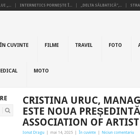
I „...
INTERNETICS PORNEȘTE Î...
„DELTA SĂLBATICĂ”,...
STRA
ÎN CUVINTE
FILME
TRAVEL
FOTO
EDICAL
MOTO
RE
CRISTINA URUC, MANAG
ESTE NOUA PREȘEDINT
ASSOCIATION OF ARTIS
Ionut Dragu
|
mai 14, 2025
|
În cuvinte
|
Niciun comentariu