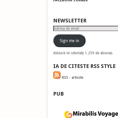
FACEBOOK CORNER
pen
a
măr
sau
NEWSLETTER
mic
Adresa
vol
de
email
Sign me in
Alătură-te celorlalți 1.259 de abonați.
IA DE CITESTE RSS STYLE
RSS - articole
PUB