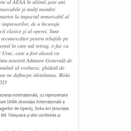
nte al AEAA în ultimii șase ani,
emarcabile și mulți membri
 martor la impactul remarcabil al
 impresarilor, de a încuraja
ii clasice și al operei. Sunt
recunoscător pentru relațiile pe
ntul în care mă retrag, o fac cu
i Uruc, care a fost aleasă cu
ultima noastră Adunare Generală de
inuând să evolueze, ghidată de
care ne definește identitatea.
Réda
2025
zența internațională, cu reprezentare
ecum IAMA (Asociația Internațională a
agerilor de Operă), Doka Art (Asociația
ME Timișoara și alte conferințe și