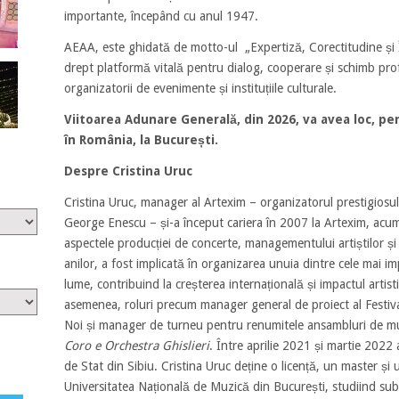
importante, începând cu anul 1947.
AEAA, este ghidată de motto-ul „Expertiză, Corectitudine și 
drept platformă vitală pentru dialog, cooperare și schimb profes
organizatorii de evenimente și instituțiile culturale.
Viitoarea Adunare Generală, din 2026, va avea loc, pent
în România, la București.
Despre Cristina Uruc
Cristina Uruc, manager al Artexim – organizatorul prestigiosul
George Enescu – și-a început cariera în 2007 la Artexim, acu
aspectele producției de concerte, managementului artiștilor și
anilor, a fost implicată în organizarea unuia dintre cele mai im
lume, contribuind la creșterea internațională și impactul artisti
asemenea, roluri precum manager general de proiect al Festiv
Noi și manager de turneu pentru renumitele ansambluri de m
Coro e Orchestra Ghislieri
. Între aprilie 2021 și martie 2022 a
de Stat din Sibiu. Cristina Uruc deține o licență, un master și
Universitatea Națională de Muzică din București, studiind su