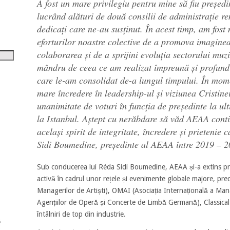
A fost un mare privilegiu pentru mine să fiu președi
tru
lucrând alături de două consilii de administrație r
i
dedicați care ne-au susținut. În acest timp, am fost
eforturilor noastre colective de a promova imaginea
șora
colaborarea și de a sprijini evoluția sectorului muzic
umul.
mândru de ceea ce am realizat împreună și profund 
care le-am consolidat de-a lungul timpului
.
În mome
mare încredere în leadership-ul și viziunea Cristine
unanimitate de voturi în funcția de președinte la 
la Istanbul. Aștept cu nerăbdare să văd AEAA cont
același spirit de integritate, încredere și prietenie 
Sidi Boumedine, președinte al AEAA între 2019 – 
Sub conducerea lui Réda Sidi Boumedine, AEAA și-a extins pre
activă în cadrul unor rețele și evenimente globale majore, pr
Managerilor de Artiști), OMAI (Asociația Internațională a Man
Agențiilor de Operă și Concerte de Limbă Germană), Classical 
întâlniri de top din industrie.