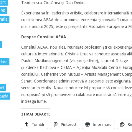
ert
Teodorescu-Ciocănea și Dan Dediu.
D90
Experiența sa în leadership artistic, colaborare internațională ș
rafie
cu misiunea AEAA de a promova excelența și inovația în manag
mai a anului 2025, este și președinta Asociației Europene a M
Despre Consiliul AEAA
Consiliul AEAA, nou ales, reunește profesioniști cu experienț
culturală internațională. Cristina Uruc va conduce asociația 
Paulus Musikmanagement (vicepreședinte), Laurent Delage – D
dare
și Zdenka Kachlová – CEMA – Agenția Muzicală Central Europe
consiliului, Catherine von Mutius – Artists Management Com
Sanat. Coordonarea administrativă a asociației este asigurată
vel
secretar executiv. Noua conducere își propune să consolidez
europeană și să promoveze o colaborare mai strânsă între agenții
pada
întreaga lume.
ZI MAI DEPARTE
Tumblr
Pinterest
Imprimare
Re