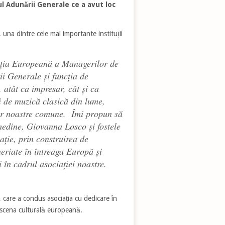
ul Adunării Generale ce a avut loc
, una dintre cele mai importante instituții
ația Europeană a Managerilor de
i Generale și funcția de
atât ca impresar, cât și ca
i de muzică clasică din lume,
elor noastre comune. Îmi propun să
medine, Giovanna Losco și fostele
ație, prin construirea de
eriate în întreaga Europă și
 în cadrul asociației noastre.
 care a condus asociația cu dedicare în
e scena culturală europeană.