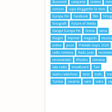
Bucuresti
campanie
cinema
conc
concurs
cupa bloggerilor la tenis
Europa Fm
Facebook
film
fotog
fotografii
Future of Media
Garajul Europa Fm
Grecia
iarna
imagini
impresii
magazin
muzica
online
poze
Premiile Gopo 2020
radio romania
Radu Jude
recoman
recomandări
Rhodos
romania
sala radio
snowboard
Taxi
teatru radiofonic
tenis
trafic
tra
Tunisia
vacanta
vară
vidra
za