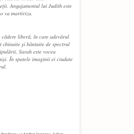
eții. Angajamentul lui Judith este
o va martiriza.
 cădere liberă, în care adevărul
 chinuite și bântuite de spectrul
nipulării,
Sarah
este vocea
iși. În spatele imaginii ei ciudate
rul.