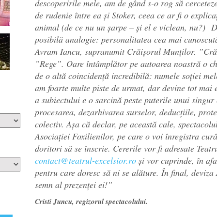
descoperirile mele, am de gând s-o rog să cercetez
de rudenie între ea și Stoker, ceea ce ar fi o explica
animal (de ce nu un șarpe – și el e viclean, nu?) De
posibilă analogie: personalitatea cea mai cunoscut
Avram Iancu, supranumit Crăișorul Munților. ”Crăi
”Rege”. Oare întâmplător pe autoarea noastră o
de o altă coincidență incredibilă: numele soției me
am foarte multe piste de urmat, dar devine tot mai 
a subiectului e o sarcină peste puterile unui singur
procesarea, dezarhivarea surselor, deducțiile, prote
colectiv. Așa că declar, pe această cale, spectacolu
Asociației Foxilienilor, pe care o voi înregistra curâ
doritori să se înscrie. Cererile vor fi adresate Teat
contact@teatrul-excelsior.ro
și vor cuprinde, în afa
pentru care doresc să ni se alăture.
În final, deviza
semn al prezenței ei!”
Cristi Juncu, regizorul spectacolului.