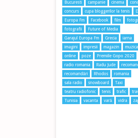
Bucuresti
campanie
cinema
conc
concurs
cupa bloggerilor la tenis
Europa Fm
Facebook
film
fotog
fotografii
Future of Media
Garajul Europa Fm
Grecia
iarna
imagini
impresii
magazin
muzica
online
poze
Premiile Gopo 2020
radio romania
Radu Jude
recoman
recomandări
Rhodos
romania
sala radio
snowboard
Taxi
teatru radiofonic
tenis
trafic
tra
Tunisia
vacanta
vară
vidra
za