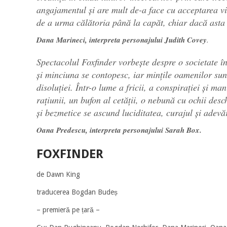
angajamentul și are mult de-a face cu acceptarea vi
de a urma călătoria până la capăt, chiar dacă asta 
Dana Marineci, interpreta personajului
Judith Covey
.
Spectacolul
Foxfinder
vorbește despre o societate în
și minciuna se contopesc, iar mințile oamenilor sunt
disoluției. Într-o lume a fricii, a conspirației și ma
rațiunii, un bufon al cetății, o nebună cu ochii desch
și bezmetice se ascund luciditatea, curajul și adevă
Oana Predescu, interpreta personajului
Sarah Box
.
FOXFINDER
de Dawn King
traducerea Bogdan Budeș
– premieră pe țară –