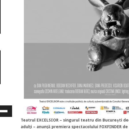
osește
ele
eată
Teatrul EXCELSIOR – singurul teatru din București dedi
jos
adulți – anunță premiera spectacolului FOXFINDER de