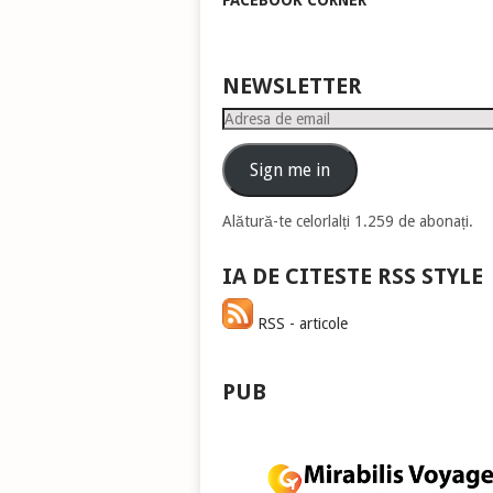
FACEBOOK CORNER
pen
a
măr
sau
NEWSLETTER
mic
Adresa
vol
de
email
Sign me in
Alătură-te celorlalți 1.259 de abonați.
IA DE CITESTE RSS STYLE
RSS - articole
PUB