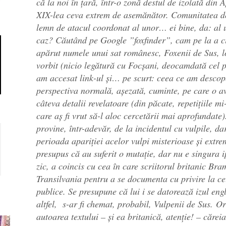
că la noi în țară, într-o zonă destul de izolată din A
XIX-lea ceva extrem de asemănător. Comunitatea de
lemn de atacul coordonat al unor… ei bine, da: al 
caz? Căutând pe Google ”foxfinder”, cam pe la a c
apărut numele unui sat românesc, Foxenii de Sus, l
vorbit (nicio legătură cu Focșani, deocamdată cel p
am accesat link-ul și… pe scurt: ceea ce am descope
perspectiva normală, așezată, cuminte, pe care o 
câteva detalii revelatoare (din păcate, repetițiile 
care aș fi vrut să-l aloc cercetării mai aprofundate
provine, într-adevăr, de la incidentul cu vulpile, dar
perioada apariției acelor vulpi misterioase și extre
presupus că au suferit o mutație, dar nu e singura i
zic, a coincis cu cea în care scriitorul britanic Bra
Transilvania pentru a se documenta cu privire la c
publice. Se presupune că lui i se datorează izul eng
altfel, s-ar fi chemat, probabil, Vulpenii de Sus. 
autoarea textului – și ea britanică, atenție! – cărei