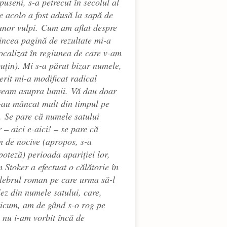
puseni, s-a petrecut în secolul al
 acolo a fost adusă la sapă de
unor vulpi. Cum am aflat despre
incea pagină de rezultate mi-a
ocalizat în regiunea de care v-am
uțin). Mi s-a părut bizar numele,
rit mi-a modificat radical
aveam asupra lumii. Vă dau doar
mi-au mâncat mult din timpul pe
). Se pare că numele satului
 – aici e-aici! – se pare că
m de nocive (apropos, s-a
poteză) perioada apariției lor,
m Stoker a efectuat o călătorie în
elebrul roman pe care urma să-l
lez din numele satului, care,
Oricum, am de gând s-o rog pe
a nu i-am vorbit încă de