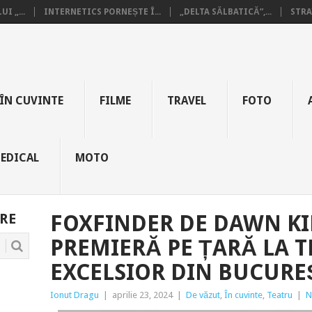
I „...
INTERNETICS PORNEȘTE Î...
„DELTA SĂLBATICĂ”,...
STRA
ÎN CUVINTE
FILME
TRAVEL
FOTO
EDICAL
MOTO
RE
FOXFINDER DE DAWN K
PREMIERĂ PE ȚARĂ LA 
EXCELSIOR DIN BUCURE
Ionut Dragu
|
aprilie 23, 2024
|
De văzut
,
În cuvinte
,
Teatru
|
N