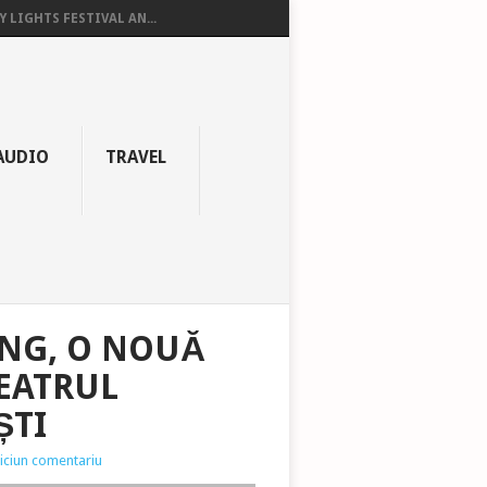
Y LIGHTS FESTIVAL AN...
AUDIO
TRAVEL
ING, O NOUĂ
TEATRUL
ȘTI
iciun comentariu