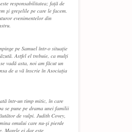
este responsabilitatea; față de
em și greșelile pe care le facem.
tuturor evenimentelor din
nstru.
împinge pe
Samuel
într-o situație
ăzută. Astfel el trebuie, ca mulți
ă se vadă asta, noi am făcut un
ansa de a vă înscrie în Asociația
ată într-un timp mitic, în care
pa se pune pe drama unei familii
căutător de vulpi. Judith Covey,
umina omului care nu-și pierde
e. Marele ei dar este