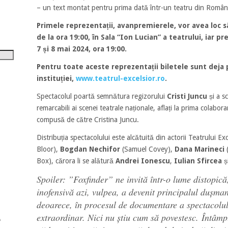
tru
– un text montat pentru prima dată într-un teatru din Româ
i
Primele reprezentații, avanpremierele, vor avea loc sâ
de la ora 19:00, în Sala “Ion Lucian” a teatrului, iar pr
șora
7 și 8 mai 2024, ora 19:00.
umul.
Pentru toate aceste reprezentații biletele sunt deja
instituției,
www.teatrul-excelsior.ro
.
Spectacolul poartă semnătura regizorului
Cristi Juncu
și a s
remarcabili ai scenei teatrale naționale, aflați la prima colabor
compusă de către Cristina Juncu.
Distribuția spectacolului este alcătuită din actorii Teatrului Ex
Bloor),
Bogdan Nechifor
(Samuel Covey),
Dana Marineci
(
Box), cărora li se alătură
Andrei Ionescu
,
Iulian Sfircea
ș
Spoiler: ”Foxfinder” ne invită într-o lume distopică,
inofensivă azi, vulpea, a devenit principalul dușma
deoarece, în procesul de documentare a spectacolul
extraordinar. Nici nu știu cum să povestesc. Întâmp