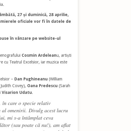
nia.
mbătă, 27 și duminică, 28 aprilie,
emierele oficiale vor fi în datele de
 puse în vânzare pe website-ul
cenografului
Cosmin Ardelean
u, artiști
are cu Teatrul Excelsior, iar muzica este
celsior –
Dan Pughineanu
(William
Judith Covey),
Oana Predescu
(Sarah
i
Visarion Udatu
.
 în care o specie relativ
n al omenirii.
D
ivulg acest lucru
ui, mi s-a întâmplat ceva
lător (sau poate că nu!), am aflat