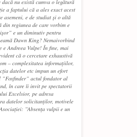
e dacă nu există cumva o legătură
ție a faptului că a ales exact acest
 asemeni, e de studiat și o altă
ă din regiunea de care vorbim e
șor” e un diminutiv pentru
 cheamă Dawn King? Nemaivorbind
le e Andreea Vulpe!
În fine, mai
evident că o cercetare exhaustivă
 om – complexitatea informațiilor,
cția datelor etc impun un efort
l ”Foxfinder” actul fondator al
nd, în care îi invit pe spectatorii
rului Excelsior, pe adresa
ra datelor solicitanților, motivele
 Asociației: ”Absența vulpii e un