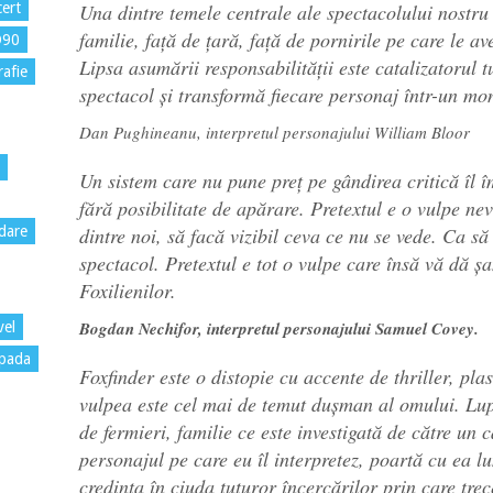
Una dintre temele centrale ale spectacolului nostru 
ert
familie, față de țară, față de pornirile pe care le av
D90
Lipsa asumării responsabilității este catalizatorul 
rafie
spectacol și transformă fiecare personaj într-un mo
Dan Pughineanu, interpretul personajului
William Bloor
Un sistem care nu pune preț pe gândirea critică îl 
fără posibilitate de apărare. Pretextul e o vulpe nev
dintre noi, să facă vizibil ceva ce nu se vede. Ca s
dare
spectacol. Pretextul e tot o vulpe care însă vă dă ș
Foxilienilor.
Bogdan Nechifor, interpretul personajului Samuel Covey.
vel
pada
Foxfinder este o distopie cu accente de thriller, plas
vulpea este cel mai de temut dușman al omului. Lu
de fermieri, familie ce este investigată de către un 
personajul pe care eu îl interpretez, poartă cu ea l
credința în ciuda tuturor încercărilor prin care trec