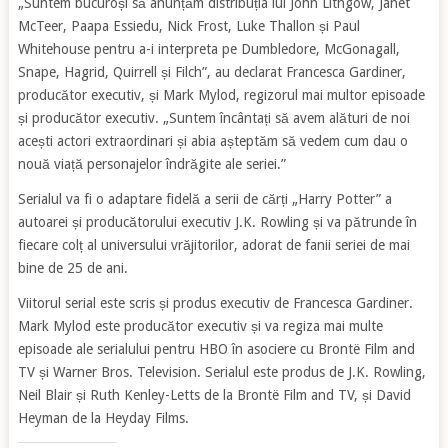
„Suntem bucuroși să anunțăm distribuția lui John Lithgow, Janet
McTeer, Paapa Essiedu, Nick Frost, Luke Thallon și Paul
Whitehouse pentru a-i interpreta pe Dumbledore, McGonagall,
Snape, Hagrid, Quirrell și Filch”, au declarat Francesca Gardiner,
producător executiv, și Mark Mylod, regizorul mai multor episoade
și producător executiv. „Suntem încântați să avem alături de noi
acești actori extraordinari și abia așteptăm să vedem cum dau o
nouă viață personajelor îndrăgite ale seriei.”
Serialul va fi o adaptare fidelă a serii de cărți „Harry Potter” a
autoarei și producătorului executiv J.K. Rowling și va pătrunde în
fiecare colț al universului vrăjitorilor, adorat de fanii seriei de mai
bine de 25 de ani.
Viitorul serial este scris și produs executiv de Francesca Gardiner.
Mark Mylod este producător executiv și va regiza mai multe
episoade ale serialului pentru HBO în asociere cu Brontë Film and
TV și Warner Bros. Television. Serialul este produs de J.K. Rowling,
Neil Blair și Ruth Kenley-Letts de la Brontë Film and TV, și David
Heyman de la Heyday Films.