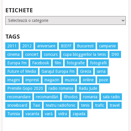
ETICHETE
Etichete
TAGS
2011
2012
aniversare
BIEFF
Bucuresti
campanie
cinema
concert
concurs
cupa bloggerilor la tenis
D90
Europa Fm
Facebook
film
fotografie
fotografii
Future of Media
Garajul Europa Fm
Grecia
iarna
imagini
impresii
magazin
muzica
online
poze
Premiile Gopo 2020
radio romania
Radu Jude
recomandare
recomandări
Rhodos
romania
sala radio
snowboard
Taxi
teatru radiofonic
tenis
trafic
travel
Tunisia
vacanta
vară
vidra
zapada