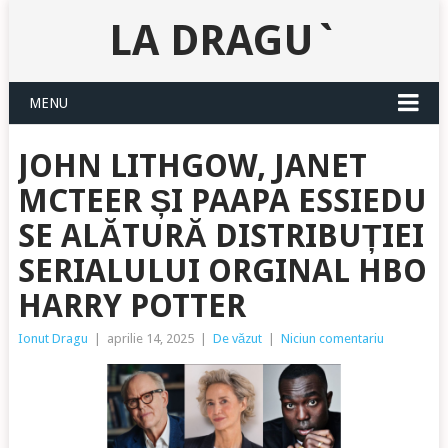
LA DRAGU`
MENU
JOHN LITHGOW, JANET
MCTEER ȘI PAAPA ESSIEDU
SE ALĂTURĂ DISTRIBUȚIEI
SERIALULUI ORGINAL HBO
HARRY POTTER
Ionut Dragu
|
aprilie 14, 2025
|
De văzut
|
Niciun comentariu