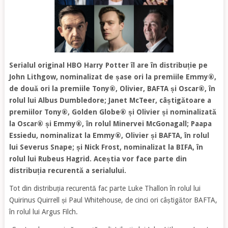
Serialul original HBO Harry Potter îl are în distribuție pe
John Lithgow, nominalizat de șase ori la premiile Emmy®,
de două ori la premiile Tony®, Olivier, BAFTA și Oscar®, în
rolul lui Albus Dumbledore; Janet McTeer, câștigătoare a
premiilor Tony®, Golden Globe® și Olivier și nominalizată
la Oscar® și Emmy®, în rolul Minervei McGonagall; Paapa
Essiedu, nominalizat la Emmy®, Olivier și BAFTA, în rolul
lui Severus Snape; și Nick Frost, nominalizat la BIFA, în
rolul lui Rubeus Hagrid. Aceștia vor face parte din
distribuția recurentă a serialului.
Tot din distribuția recurentă fac parte Luke Thallon în rolul lui
Quirinus Quirrell și Paul Whitehouse, de cinci ori câștigător BAFTA,
în rolul lui Argus Filch.