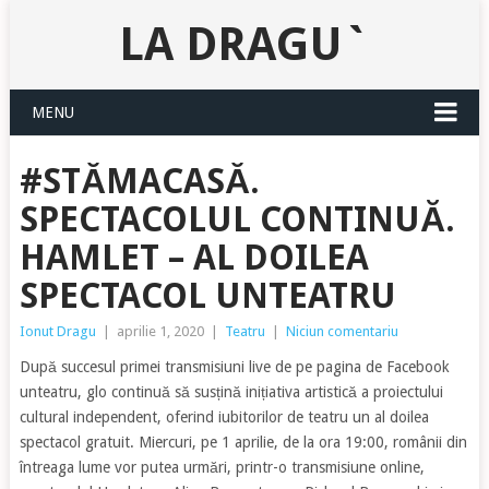
LA DRAGU`
MENU
#STĂMACASĂ.
SPECTACOLUL CONTINUĂ.
HAMLET – AL DOILEA
SPECTACOL UNTEATRU
Ionut Dragu
|
aprilie 1, 2020
|
Teatru
|
Niciun comentariu
După succesul primei transmisiuni live de pe pagina de Facebook
unteatru, glo continuă să susțină inițiativa artistică a proiectului
cultural independent, oferind iubitorilor de teatru un al doilea
spectacol gratuit. Miercuri, pe 1 aprilie, de la ora 19:00, românii din
întreaga lume vor putea urmări, printr-o transmisiune online,