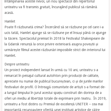
întâmpinarea acestei nevoi, un nou spectacol din repertoriul
unteatru va fi transmis gratuit, încurajând publicul să rămână
acasă.
Hamlet
Poate fi răzbunată crima? Încercând să se răzbune pe cel care i-a
ucis tatăl, Hamlet ajunge să se răzbune pe el însuși până ce ajunge
la tăcere. Spectacolul premiat în 2018 la Festivalul Shakespeare de
la Gdansk renunță la orice privire exterioară asupra poveștii și
urmărește filmul acestei răzbunări imposibile strict din interiorul lui
Hamlet.
Despre unteatru
Un proiect independent lansat în urmă cu 10 ani, unteatru s-a
remarcat în peisajul cultural autohton prin producții de calitate,
apreciate nu numai de publicul bucureștean, ci și de juriile marilor
festivaluri de profil. O întreagă comunitate de artiști s-a format de-
a lungul timpului în jurul acestui spațiu construit din dorința de a
oferi un mediu al libertății totale de exprimare prin teatru. În 2019,
unteatru a fost distins cu Premiul de excelență UNITER – cea mai
importantă recunoaștere oferită unei instituții artistice de către