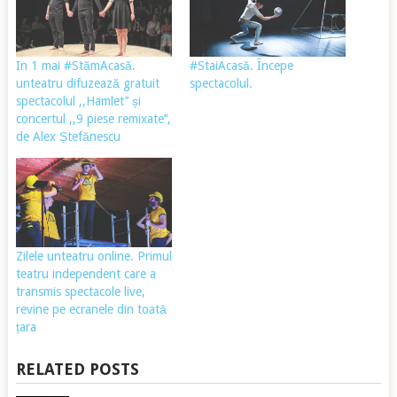
In 1 mai #StămAcasă.
#StaiAcasă. Începe
unteatru difuzează gratuit
spectacolul.
spectacolul ,,Hamlet’’ și
concertul ,,9 piese remixate’’,
de Alex Ștefănescu
Zilele unteatru online. Primul
teatru independent care a
transmis spectacole live,
revine pe ecranele din toată
țara
RELATED POSTS