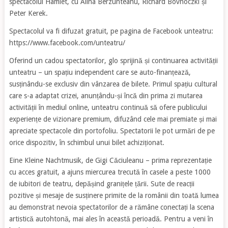
spectacolul Hamlet, cu Alina Berzunteanu, Richard Bovnoczki și
Peter Kerek.
Spectacolul va fi difuzat gratuit, pe pagina de Facebook unteatru:
https://www.facebook.com/unteatru/
Oferind un cadou spectatorilor, glo sprijină și continuarea activității
unteatru – un spațiu independent care se auto-finanțează,
susținându-se exclusiv din vânzarea de bilete. Primul spațiu cultural
care s-a adaptat crizei, anunțându-și încă din prima zi mutarea
activității în mediul online, unteatru continuă să ofere publicului
experiențe de vizionare premium, difuzând cele mai premiate și mai
apreciate spectacole din portofoliu. Spectatorii le pot urmări de pe
orice dispozitiv, în schimbul unui bilet achiziționat.
Eine Kleine Nachtmusik, de Gigi Căciuleanu – prima reprezentație
cu acces gratuit, a ajuns miercurea trecută în casele a peste 1000
de iubitori de teatru, depășind granițele țării. Sute de reacții
pozitive și mesaje de susținere primite de la românii din toată lumea
au demonstrat nevoia spectatorilor de a rămâne conectați la scena
artistică autohtonă, mai ales în această perioadă. Pentru a veni în