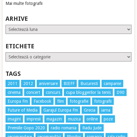
Mai multe fotografii
ARHIVE
Arhive
ETICHETE
Etichete
TAGS
2011
2012
aniversare
BIEFF
Bucuresti
campanie
cinema
concert
concurs
cupa bloggerilor la tenis
D90
Europa Fm
Facebook
film
fotografie
fotografii
Future of Media
Garajul Europa Fm
Grecia
iarna
imagini
impresii
magazin
muzica
online
poze
Premiile Gopo 2020
radio romania
Radu Jude
recomandare
recomandări
Rhodos
romania
sala radio