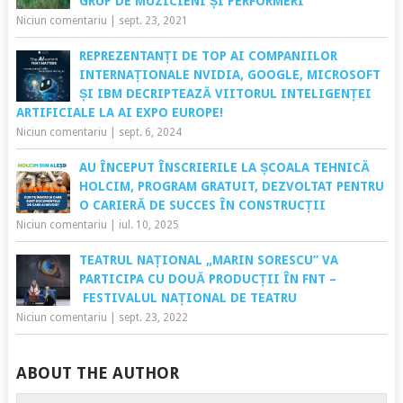
GRUP DE MUZICIENI ȘI PERFORMERI
Niciun comentariu
|
sept. 23, 2021
REPREZENTANȚI DE TOP AI COMPANIILOR
INTERNAȚIONALE NVIDIA, GOOGLE, MICROSOFT
ȘI IBM DECRIPTEAZĂ VIITORUL INTELIGENȚEI
ARTIFICIALE LA AI EXPO EUROPE!
Niciun comentariu
|
sept. 6, 2024
AU ÎNCEPUT ÎNSCRIERILE LA ȘCOALA TEHNICĂ
HOLCIM, PROGRAM GRATUIT, DEZVOLTAT PENTRU
O CARIERĂ DE SUCCES ÎN CONSTRUCȚII
Niciun comentariu
|
iul. 10, 2025
TEATRUL NAȚIONAL „MARIN SORESCU” VA
PARTICIPA CU DOUĂ PRODUCȚII ÎN FNT –
FESTIVALUL NAȚIONAL DE TEATRU
Niciun comentariu
|
sept. 23, 2022
ABOUT THE AUTHOR