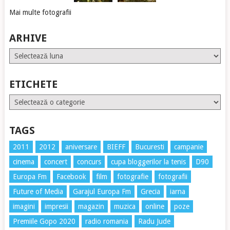
Mai multe fotografii
ARHIVE
Arhive
ETICHETE
Etichete
TAGS
2011
2012
aniversare
BIEFF
Bucuresti
campanie
cinema
concert
concurs
cupa bloggerilor la tenis
D90
Europa Fm
Facebook
film
fotografie
fotografii
Future of Media
Garajul Europa Fm
Grecia
iarna
imagini
impresii
magazin
muzica
online
poze
Premiile Gopo 2020
radio romania
Radu Jude