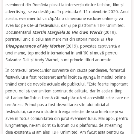
eveniment din România plasat la intersecția dintre fashion, film și
advertising, se va desfășura în perioada 6-11 noiembrie 2020. Anul
acesta, evenimentul va căpăta o dimensiune exclusiv online și va
avea loc pe site-ul festivalului, dar și pe platforma TIFF Unlimited.
Documentarul
Martin Margiela In His Own Words
(2019),
portretul unic al celui mai mare mit din istoria modei și
The
Disappearance of My Mother
(2019), povestea captivantă a
unei mame, top model internațional în anii ‘60 și muză pentru
Salvador Dali și Andy Warhol, sunt primele titluri anunțate.
În contextul provocărilor survenite din cauza pandemiei, formatul
festivalului a fost redesenat astfel încât să ajungă în mediul online
ținând cont de nevoile actuale ale publicului. “Este foarte important
pentru noi să transmitem conținut de calitate, dar în același timp
să-l adaptăm într-o formă cât mai plăcută și accesibilă celor care ne
urmăresc. Primul pas a fost dezvoltarea site-ului oficial al
festivalului, care va include întreaga selecție de scurtmetraje și va
avea în focus comunitatea din jurul evenimentului. Mai apoi, pentru
lungmetraje, ne-am dorit să lucrăm cu o platformă de streaming
deja existentă și am ales TIFF Unlimited. Am făcut asta pentru că