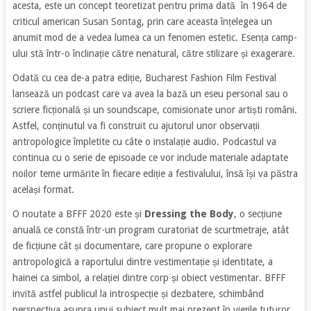
acesta, este un concept teoretizat pentru prima dată în 1964 de
criticul american Susan Sontag, prin care aceasta înțelegea un
anumit mod de a vedea lumea ca un fenomen estetic. Esența camp-
ului stă într-o înclinație către nenatural, către stilizare și exagerare.
Odată cu cea de-a patra ediție, Bucharest Fashion Film Festival
lansează un podcast care va avea la bază un eseu personal sau o
scriere ficțională și un soundscape, comisionate unor artiști români.
Astfel, conținutul va fi construit cu ajutorul unor observații
antropologice împletite cu câte o instalație audio. Podcastul va
continua cu o serie de episoade ce vor include materiale adaptate
noilor teme urmărite în fiecare ediție a festivalului, însă își va păstra
același format.
O noutate a BFFF 2020 este și
Dressing the Body
, o secțiune
anuală ce constă într-un program curatoriat de scurtmetraje, atât
de ficțiune cât și documentare, care propune o explorare
antropologică a raportului dintre vestimentație și identitate, a
hainei ca simbol, a relației dintre corp și obiect vestimentar. BFFF
invită astfel publicul la introspecție și dezbatere, schimbând
perspectiva asupra unui subiect mult mai prezent în viețile tuturor,