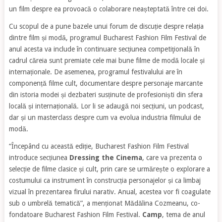
un film despre ea provoacă o colaborare neașteptată între cei doi.
Cu scopul de a pune bazele unui forum de discuție despre relația
dintre film și modă, programul Bucharest Fashion Film Festival de
anul acesta va include în continuare secțiunea competiţională în
cadrul căreia sunt premiate cele mai bune filme de modă locale și
internaționale. De asemenea, programul festivalului are în
componență filme cult, documentare despre personaje marcante
din istoria modei și dezbateri susținute de profesioniști din sfera
locală și internațională. Lor li se adaugă noi secțiuni, un podcast,
dar și un masterclass despre cum va evolua industria filmului de
modă.
“Începând cu această ediție, Bucharest Fashion Film Festival
introduce secțiunea
Dressing the Cinema
, care va prezenta o
selecție de filme clasice și cult, prin care se urmărește o explorare a
costumului ca instrument în construcția personajelor și ca limbaj
vizual în prezentarea firului narativ. Anual, acestea vor fi coagulate
sub o umbrelă tematică”,
a menționat Mădălina Cozmeanu, co-
fondatoare Bucharest Fashion Film Festival.
Camp
, tema de anul