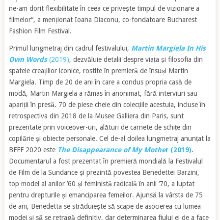
ne-am dorit flexibilitate în ceea ce privește timpul de vizionare a
filmelor“, a menționat Ioana Diaconu, co-fondatoare Bucharest
Fashion Film Festival.
Primul lungmetraj din cadrul festivalului,
Martin Margiela In His
Own Words
(2019)
, dezvăluie detalii despre viața și filosofia din
spatele creațiilor iconice, rostite în premieră de însuși Martin
Margiela. Timp de 20 de ani în care a condus propria casă de
modă, Martin Margiela a rămas în anonimat, fără interviuri sau
apariții în presă. 70 de piese cheie din colecțiile acestuia, incluse în
retrospectiva din 2018 de la Musee Galliera din Paris, sunt
prezentate prin voiceover-uri, alături de carnete de schițe din
copilărie și obiecte personale. Cel de-al doilea lungmetraj anunțat la
BFFF 2020 este
The Disappearance of My Mothe
r (2019)
.
Documentarul a fost prezentat în premieră mondială la Festivalul
de Film de la Sundance și prezintă povestea Benedettei Barzini,
top model al anilor ’60 și feministă radicală în anii ‘70, a luptat
pentru drepturile și emanciparea femeilor. Ajunsă la vârsta de 75
de ani, Benedetta se străduiește să scape de asocierea cu lumea
modei și să se retragă definitiv, dar determinarea fiului ei de a face