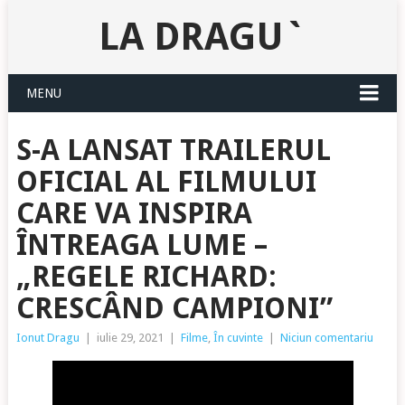
LA DRAGU`
MENU
S-A LANSAT TRAILERUL
OFICIAL AL FILMULUI
CARE VA INSPIRA
ÎNTREAGA LUME –
„REGELE RICHARD:
CRESCÂND CAMPIONI”
Ionut Dragu
|
iulie 29, 2021
|
Filme
,
În cuvinte
|
Niciun comentariu