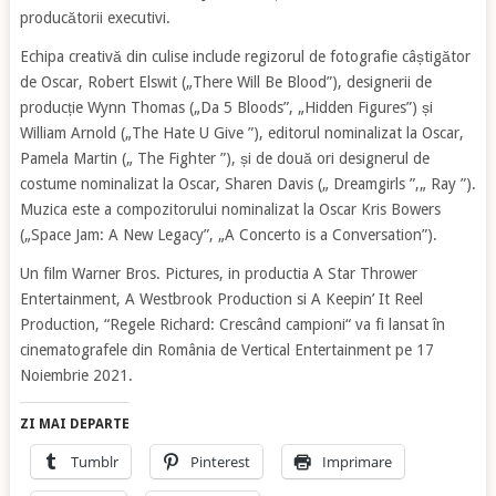
producătorii executivi.
Echipa creativă din culise include regizorul de fotografie câștigător
de Oscar, Robert Elswit („There Will Be Blood”), designerii de
producție Wynn Thomas („Da 5 Bloods”, „Hidden Figures”) și
William Arnold („The Hate U Give ”), editorul nominalizat la Oscar,
Pamela Martin („ The Fighter ”), și de două ori designerul de
costume nominalizat la Oscar, Sharen Davis („ Dreamgirls ”,„ Ray ”).
Muzica este a compozitorului nominalizat la Oscar Kris Bowers
(„Space Jam: A New Legacy”, „A Concerto is a Conversation”).
Un film Warner Bros. Pictures, in productia A Star Thrower
Entertainment, A Westbrook Production si A Keepin’ It Reel
Production, “Regele Richard: Crescând campioni“ va fi lansat în
cinematografele din România de Vertical Entertainment pe 17
Noiembrie 2021.
ZI MAI DEPARTE
Tumblr
Pinterest
Imprimare