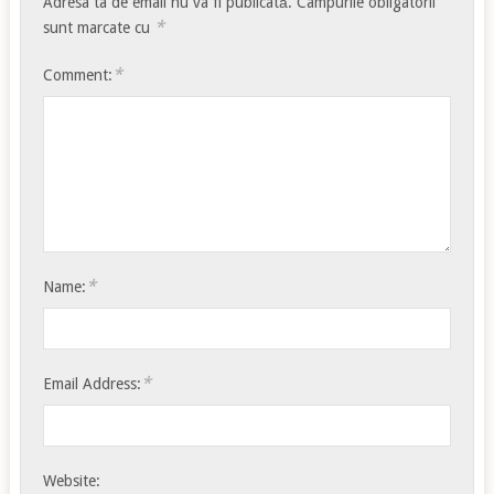
Adresa ta de email nu va fi publicată.
Câmpurile obligatorii
*
sunt marcate cu
*
Comment:
*
Name:
*
Email Address:
Website: