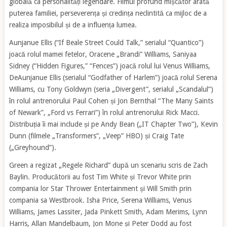
globală ca personalități legendare. Filmul profund mișcător arată
puterea familiei, perseverența și credința neclintită ca mijloc de a
realiza imposibilul și de a influența lumea.
Aunjanue Ellis (“If Beale Street Could Talk,” serialul “Quantico”)
joacă rolul mamei fetelor, Oracene „Brandi” Williams, Saniyaa
Sidney (“Hidden Figures,” “Fences”) joacă rolul lui Venus Williams,
DeAunjanue Ellis (serialul “Godfather of Harlem”) joacă rolul Serena
Williams, cu Tony Goldwyn (seria „Divergent”, serialul „Scandalul”)
în rolul antrenorului Paul Cohen și Jon Bernthal “The Many Saints
of Newark”, „Ford vs Ferrari”) în rolul antrenorului Rick Macci.
Distribuția îi mai include și pe Andy Bean („IT Chapter Two”), Kevin
Dunn (filmele „Transformers”, „Veep” HBO) și Craig Tate
(„Greyhound”).
Green a regizat „Regele Richard” după un scenariu scris de Zach
Baylin. Producătorii au fost Tim White și Trevor White prin
compania lor Star Thrower Entertainment și Will Smith prin
compania sa Westbrook. Isha Price, Serena Williams, Venus
Williams, James Lassiter, Jada Pinkett Smith, Adam Merims, Lynn
Harris, Allan Mandelbaum, Jon Mone și Peter Dodd au fost