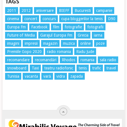
TAGS
2011
2012
aniversare
BIEFF
Bucuresti
campanie
cinema
concert
concurs
cupa bloggerilor la tenis
D90
Europa Fm
Facebook
film
fotografie
fotografii
Future of Media
Garajul Europa Fm
Grecia
iarna
imagini
impresii
magazin
muzica
online
poze
Premiile Gopo 2020
radio romania
Radu Jude
recomandare
recomandări
Rhodos
romania
sala radio
snowboard
Taxi
teatru radiofonic
tenis
trafic
travel
Tunisia
vacanta
vară
vidra
zapada