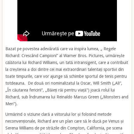
Bazat pe povestea adevărată care va inspira lumea, „ Regele
Richard: Crescând Campioni” al Warner Bros. Pictures, urmărește
călătoria lui Richard Williams, un tată intransigent, care a contribuit
la creșterea a doi dintre cei mai extraordinari talentați sportivi din
toate timpurile, care vor ajunge să schimbe sportul de tenis pentru
totdeauna. De două ori nominalizatul la Oscar, Will Smith („Ali”,
„În căutarea fericirii”, „Băieți răi pentru viață”) joacă rolul lui
Richard, sub îndrumarea lui Reinaldo Marcus Green („Monsters and
Men”).
Urmărind o viziune clară a viitorului lor și folosind metode
neconvenționale, Richard are un plan care să le ducă pe Venus și
Serena Williams de pe străzile din Compton, California, pe scena